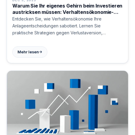
Warum Sie Ihr eigenes Gehirn beim Investieren
austricksen müssen: Verhaltensökonomie-
Strategien für bessere
Entdecken Sie, wie Verhaltensökonomie Ihre
Anlageentscheidungen
Anlageentscheidungen sabotiert. Lernen Sie
praktische Strategien gegen Verlustaversion,
Herdentrieb und Selbstüberschätzung. Automatisierung
und systematische Ansätze helfen Ihnen, emotionale
→
Mehr lesen
Fallen zu vermeiden und langfristig erfolgreich zu
investieren.