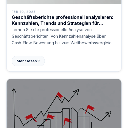
FEB 10, 2025
Geschäftsberichte professionell analysieren:
Kennzahlen, Trends und Strategien für
Finanzexperten
Lernen Sie die professionelle Analyse von
Geschäftsberichten: Von Kennzahlenanalyse über
Cash-Flow-Bewertung bis zum Wettbewerbsvergleich.
Entdecken Sie bewährte Methoden für fundierte
Finanzentscheidungen. Jetzt lesen!
→
Mehr lesen