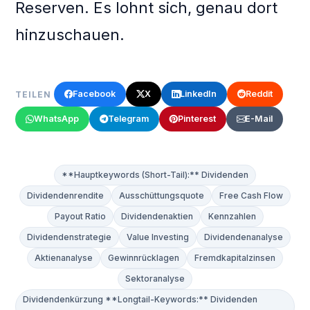
Reserven. Es lohnt sich, genau dort
hinzuschauen.
Facebook
X
LinkedIn
Reddit
TEILEN
WhatsApp
Telegram
Pinterest
E-Mail
**Hauptkeywords (Short-Tail):** Dividenden
Dividendenrendite
Ausschüttungsquote
Free Cash Flow
Payout Ratio
Dividendenaktien
Kennzahlen
Dividendenstrategie
Value Investing
Dividendenanalyse
Aktienanalyse
Gewinnrücklagen
Fremdkapitalzinsen
Sektoranalyse
Dividendenkürzung **Longtail-Keywords:** Dividenden