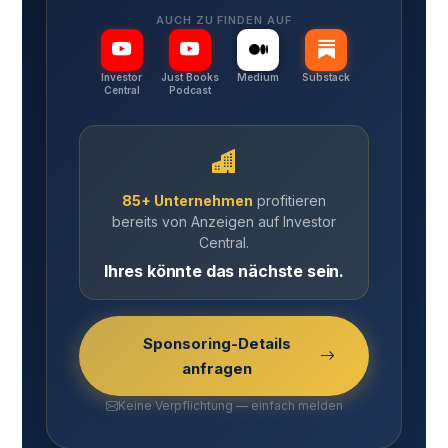
AUCH ZU FINDEN AUF
Investor
Just Books
Medium
Substack
Central
Podcast
85+ Unternehmen
profitieren
bereits von Anzeigen auf Investor
Central.
Ihres könnte das nächste sein.
Sponsoring-Details
anfragen
Keine Verpflichtung — einfach melden