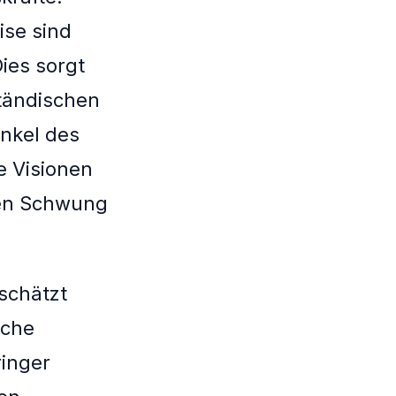
ise sind
Dies sorgt
ständischen
nkel des
e Visionen
en Schwung
rschätzt
iche
ringer