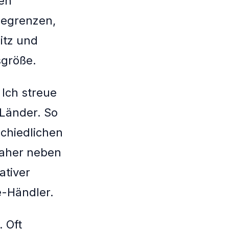
nen
begrenzen,
itz und
sgröße.
 Ich streue
Länder. So
schiedlichen
daher neben
ativer
-Händler.
 Oft