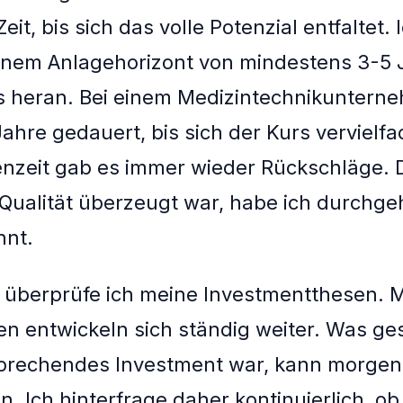
eit, bis sich das volle Potenzial entfaltet.
einem Anlagehorizont von mindestens 3-5 
s heran. Bei einem Medizintechnikuntern
ahre gedauert, bis sich der Kurs vervielfac
nzeit gab es immer wieder Rückschläge. 
 Qualität überzeugt war, habe ich durchge
hnt.
 überprüfe ich meine Investmentthesen. 
 entwickeln sich ständig weiter. Was ge
rsprechendes Investment war, kann morge
in. Ich hinterfrage daher kontinuierlich, o