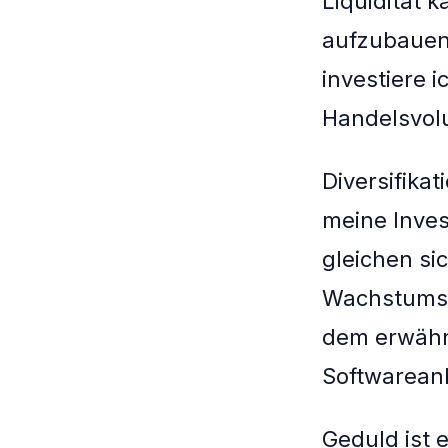
Liquidität 
aufzubauen 
investiere 
Handelsvol
Diversifika
meine Inve
gleichen si
Wachstumstr
dem erwähnt
Softwarean
Geduld ist 