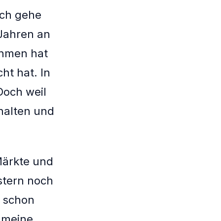
 Ich gehe
Jahren an
ehmen hat
ht hat. In
Doch weil
halten und
Märkte und
stern noch
n schon
b meine