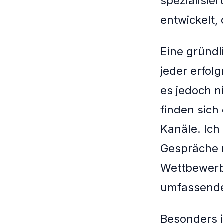
spezialisier
entwickelt, 
Eine gründ
jeder erfol
es jedoch ni
finden sich 
Kanäle. Ic
Gespräche m
Wettbewerbs
umfassender
Besonders i