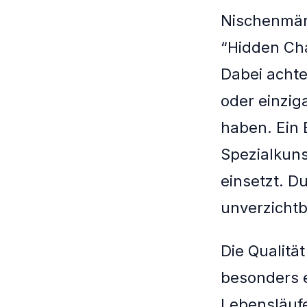
Nischenmär
“Hidden Ch
Dabei achte
oder einzig
haben. Ein B
Spezialkuns
einsetzt. Du
unverzichtb
Die Qualitä
besonders e
Lebensläufe