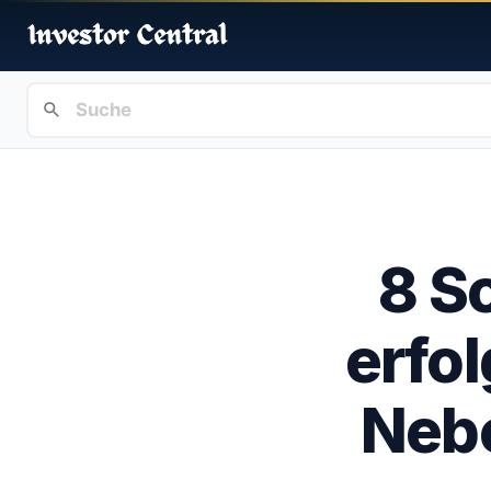
8 S
erfol
Neb