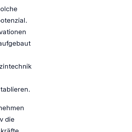
Solche
tenzial.
ovationen
 aufgebaut
izintechnik
tablieren.
ernehmen
v die
kräfte.