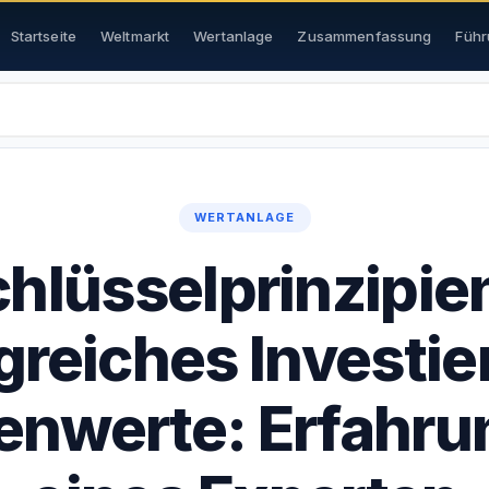
Startseite
Weltmarkt
Wertanlage
Zusammenfassung
Führ
WERTANLAGE
chlüsselprinzipien
greiches Investie
enwerte: Erfahru