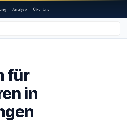
ung
Analyse
Über Uns
 für
ren in
ngen