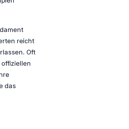
ipien
ndament
rten reicht
rlassen. Oft
offiziellen
hre
e das