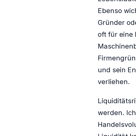
Ebenso wich
Gründer ode
oft für eine
Maschinenba
Firmengrün
und sein 
verliehen.
Liquiditäts
werden. Ich
Handelsvolu