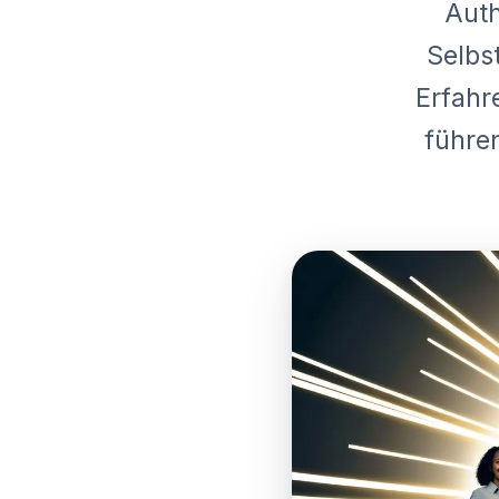
Auth
Selbs
Erfahr
führe