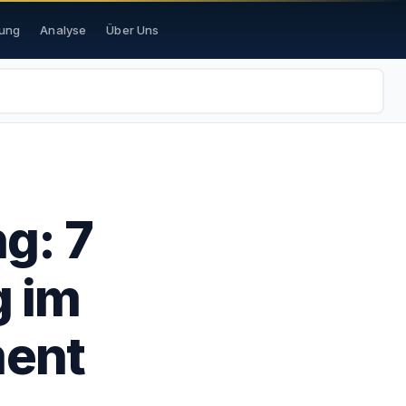
ung
Analyse
Über Uns
g: 7
g im
ent