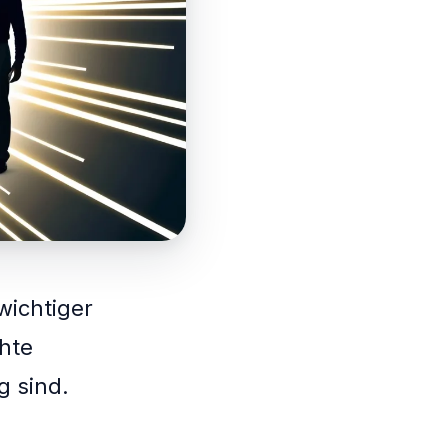
wichtiger
chte
g sind.