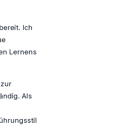
ereit. Ich
ue
gen Lernens
 zur
ändig. Als
ührungsstil