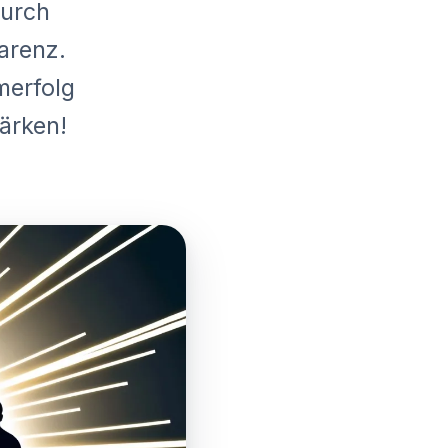
durch
arenz.
merfolg
ärken!