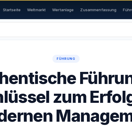
Startseite
Weltmarkt
Wertanlage
Zusammenfassung
Führ
FÜHRUNG
hentische Führun
lüssel zum Erfol
dernen Managem