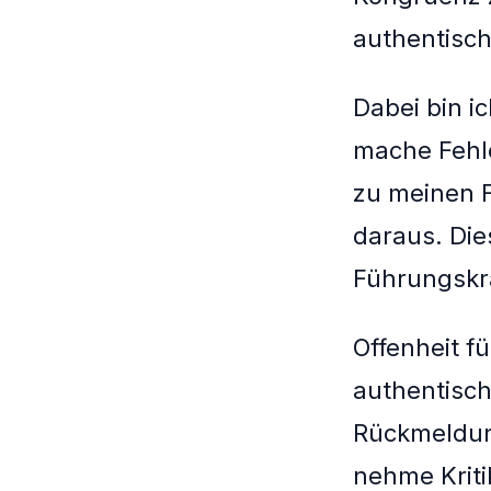
authentisc
Dabei bin i
mache Fehle
zu meinen F
daraus. Die
Führungskr
Offenheit f
authentisch
Rückmeldun
nehme Kriti