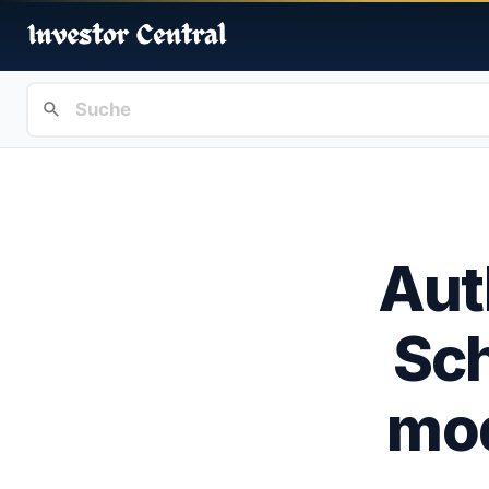
Aut
Sch
mo