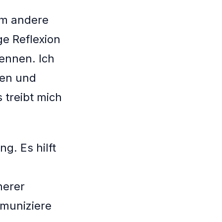
Um andere
e Reflexion
ennen. Ich
ken und
 treibt mich
g. Es hilft
nerer
mmuniziere