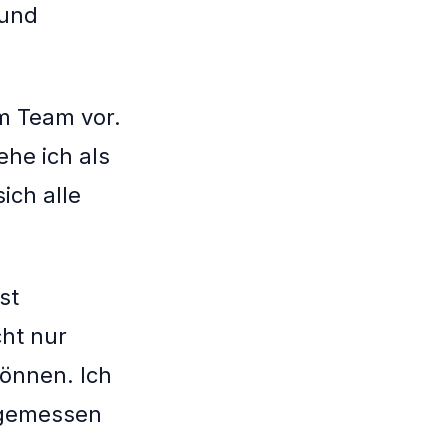
 und
m Team vor.
ehe ich als
ich alle
st
cht nur
önnen. Ich
ngemessen