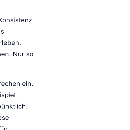
 Konsistenz
ls
rleben.
en. Nur so
rechen ein.
spiel
pünktlich.
iese
für