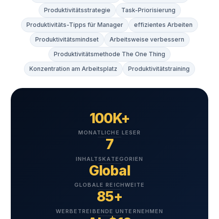
Produktivitätsstrategie
Task-Priorisierung
Produktivitäts-Tipps für Manager
effizientes Arbeiten
Produktivitätsmindset
Arbeitsweise verbessern
Produktivitätsmethode The One Thing
Konzentration am Arbeitsplatz
Produktivitätstraining
100K+
MONATLICHE LESER
7
INHALTSKATEGORIEN
Global
GLOBALE REICHWEITE
85+
WERBETREIBENDE UNTERNEHMEN