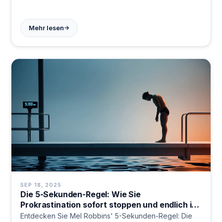
gewinnen Sie 10-20 Stunden pro Woche zurück.
Zeitmanagement-Revolution startet hier.
→
Mehr lesen
SEP 18, 2025
Die 5-Sekunden-Regel: Wie Sie
Prokrastination sofort stoppen und endlich ins
Handeln kommen
Entdecken Sie Mel Robbins' 5-Sekunden-Regel: Die