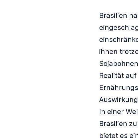
Brasilien h
eingeschlag
einschränke
ihnen trotz
Sojabohnen 
Realität auf
Ernährungss
Auswirkung:
In einer We
Brasilien zu
bietet es e