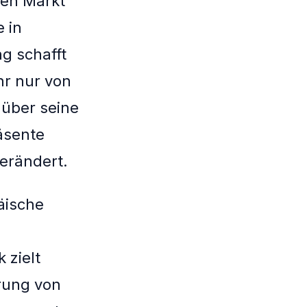
den Markt
 in
g schafft
hr nur von
 über seine
räsente
erändert.
äische
 zielt
erung von