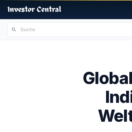
Globa
Ind
Welt