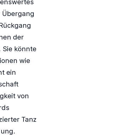
obenswertes
er Übergang
n Rückgang
onen der
 Sie könnte
ionen wie
ht ein
schaft
gkeit von
rds
zierter Tanz
zung.