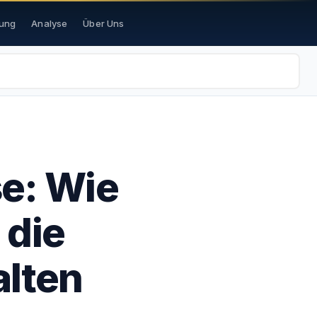
ung
Analyse
Über Uns
e: Wie
 die
alten