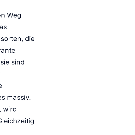
nen Weg
mas
sorten, die
rante
sie sind
r
e
es massiv.
, wird
leichzeitig