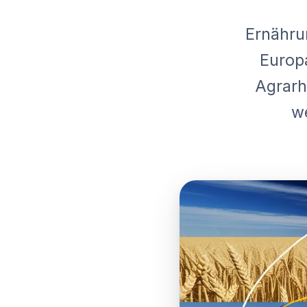
Ernähru
Europa
Agrarha
w