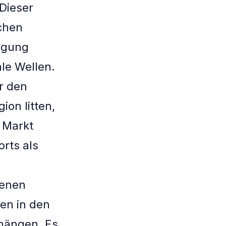
 Dieser
schen
orgung
le Wellen.
r den
on litten,
 Markt
orts als
genen
en in den
bhängen. Es