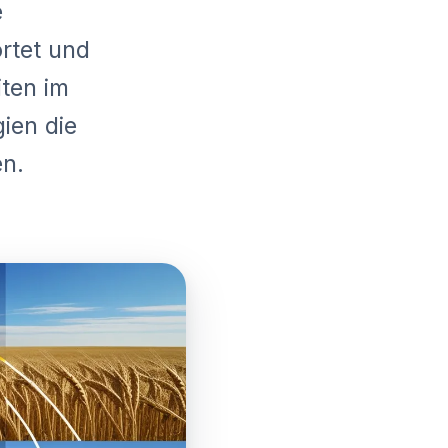
e
rtet und
iten im
gien die
n.