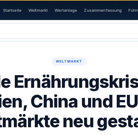
Startseite
Weltmarkt
Wertanlage
Zusammenfassung
Führ
WELTMARKT
le Ernährungskris
ien, China und EU
märkte neu gest