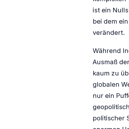
ist ein Nul
bei dem ein
verändert.
Während Ind
Ausmaß der 
kaum zu übe
globalen We
nur ein Puf
geopolitisc
politischer