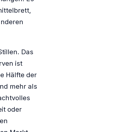
ttelbrett,
 anderen
tillen. Das
ven ist
e Hälfte der
ind mehr als
achtvolles
it oder
nen