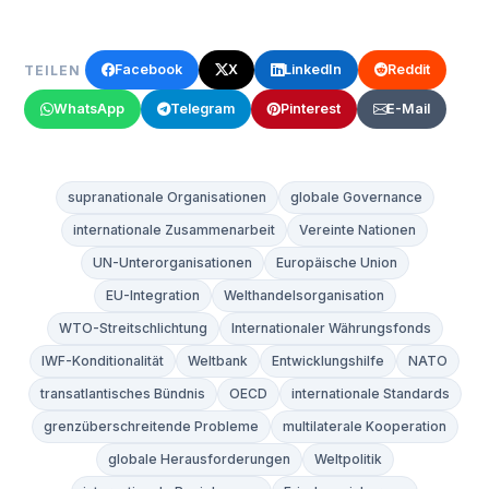
Facebook
X
LinkedIn
Reddit
TEILEN
WhatsApp
Telegram
Pinterest
E-Mail
supranationale Organisationen
globale Governance
internationale Zusammenarbeit
Vereinte Nationen
UN-Unterorganisationen
Europäische Union
EU-Integration
Welthandelsorganisation
WTO-Streitschlichtung
Internationaler Währungsfonds
IWF-Konditionalität
Weltbank
Entwicklungshilfe
NATO
transatlantisches Bündnis
OECD
internationale Standards
grenzüberschreitende Probleme
multilaterale Kooperation
globale Herausforderungen
Weltpolitik