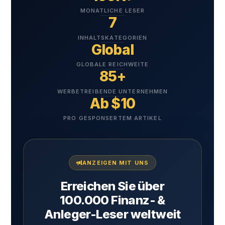
MONATLICHE LESER
7
INHALTSKATEGORIEN
Global
GLOBALE REICHWEITE
85+
WERBETREIBENDE UNTERNEHMEN
Ab $10
PRO GESPONSERTEM ARTIKEL
ANZEIGEN MIT UNS
Erreichen Sie über
100.000 Finanz- &
Anleger-Leser weltweit