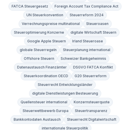
FATCA Steuergesetz
Foreign Account Tax Compliance Act
UN Steuerkonvention
Steuerreform 2024
Verrechnungspreise multinational
Steueroasen
Steueroptimierung Konzerne
digitale Wirtschaft Steuern
Google Apple Steuern
Irland Steueroase
globale Steuerregeln
Steuerplanung international
Offshore Steuern
Schweizer Bankgeheimnis
Datenaustausch Finanzämter
DSGVO FATCA Konflikt
Steuerkoordination OECD
G20 Steuerreform
Steuerrecht Entwicklungsländer
digitale Dienstleistungen Besteuerung
Quellensteuer international
Konzernsteuerquote
Steuerwettbewerb Europa
Steuertransparenz
Bankkontodaten Austausch
Steuerrecht Digitalwirtschaft
internationale Steuerpolitik