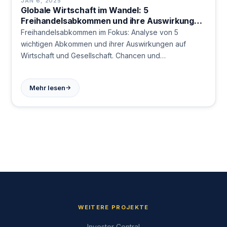
JAN 6, 2025
Globale Wirtschaft im Wandel: 5
Freihandelsabkommen und ihre Auswirkungen
auf Märkte und Gesellschaft
Freihandelsabkommen im Fokus: Analyse von 5
wichtigen Abkommen und ihrer Auswirkungen auf
Wirtschaft und Gesellschaft. Chancen und
Herausforderungen des globalen Handels erklärt.
→
Mehr lesen
WEITERE PROJEKTE
Investor Central