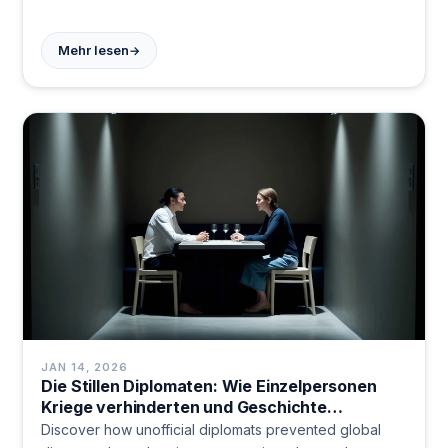
dieses außenpolitischen Instruments. Jetzt lesen!
→
Mehr lesen
JAN 14, 2026
Die Stillen Diplomaten: Wie Einzelpersonen
Kriege verhinderten und Geschichte
schrieben
Discover how unofficial diplomats prevented global