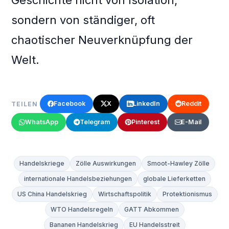
Geschichte nicht von Isolation,
sondern von ständiger, oft
chaotischer Neuverknüpfung der
Welt.
Facebook
X
LinkedIn
Reddit
TEILEN
WhatsApp
Telegram
Pinterest
E-Mail
Handelskriege
Zölle Auswirkungen
Smoot-Hawley Zölle
internationale Handelsbeziehungen
globale Lieferketten
US China Handelskrieg
Wirtschaftspolitik
Protektionismus
WTO Handelsregeln
GATT Abkommen
Bananen Handelskrieg
EU Handelsstreit