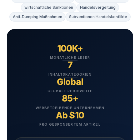
wirtschaftliche Sanktionen
Handelsvergeltung
Anti-Dumping Maßnahmen
Subventionen Handelskonflikte
100K+
MONATLICHE LESER
7
INHALTSKATEGORIEN
Global
GLOBALE REICHWEITE
85+
WERBETREIBENDE UNTERNEHMEN
Ab $10
PRO GESPONSERTEM ARTIKEL