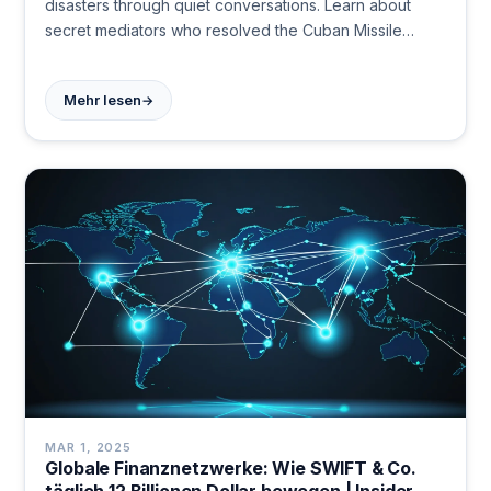
disasters through quiet conversations. Learn about
secret mediators who resolved the Cuban Missile
Crisis, Northern Ireland conflict, and Cold War tensions
when formal diplomacy failed. Read their untold stories.
→
Mehr lesen
MAR 1, 2025
Globale Finanznetzwerke: Wie SWIFT & Co.
täglich 12 Billionen Dollar bewegen | Insider-