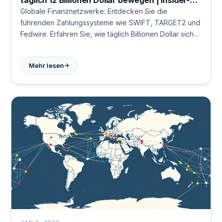
Analyse 2024
Globale Finanznetzwerke: Entdecken Sie die
führenden Zahlungssysteme wie SWIFT, TARGET2 und
Fedwire. Erfahren Sie, wie täglich Billionen Dollar sicher
transferiert werden und welche Technologien die
Zukunft des Zahlungsverkehrs prägen. ➜ Jetzt mehr
→
Mehr lesen
erfahren