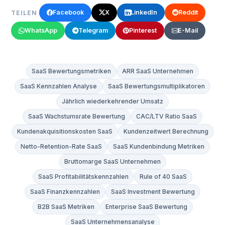
Facebook
X
LinkedIn
Reddit
TEILEN
WhatsApp
Telegram
Pinterest
E-Mail
SaaS Bewertungsmetriken
ARR SaaS Unternehmen
SaaS Kennzahlen Analyse
SaaS Bewertungsmultiplikatoren
Jährlich wiederkehrender Umsatz
SaaS Wachstumsrate Bewertung
CAC/LTV Ratio SaaS
Kundenakquisitionskosten SaaS
Kundenzeitwert Berechnung
Netto-Retention-Rate SaaS
SaaS Kundenbindung Metriken
Bruttomarge SaaS Unternehmen
SaaS Profitabilitätskennzahlen
Rule of 40 SaaS
SaaS Finanzkennzahlen
SaaS Investment Bewertung
B2B SaaS Metriken
Enterprise SaaS Bewertung
SaaS Unternehmensanalyse