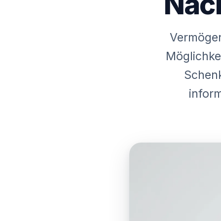
Nac
Vermögens
Möglichke
Schenk
infor