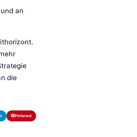
t und an
ithorizont.
 mehr
trategie
n die
m
Pinterest