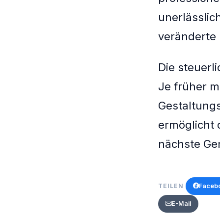
unerlässlic
veränderte
Die steuerl
Je früher m
Gestaltungs
ermöglicht 
nächste Gen
Faceb
TEILEN
E-Mail