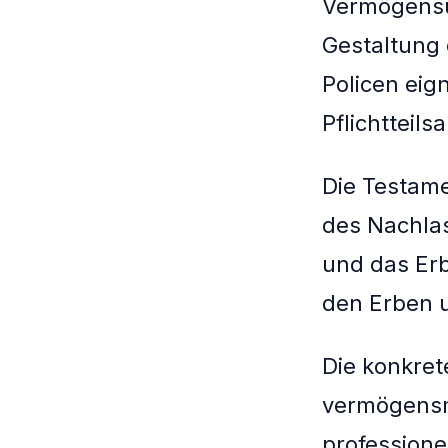
Vermögensü
Gestaltung 
Policen eig
Pflichtteil
Die Testame
des Nachlas
und das Erb
den Erben u
Die konkrete
vermögensm
professione