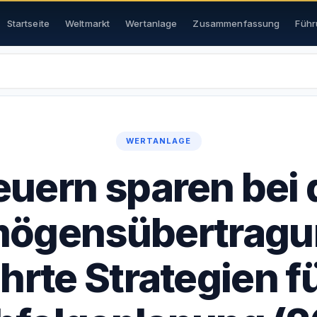
Startseite
Weltmarkt
Wertanlage
Zusammenfassung
Führ
WERTANLAGE
euern sparen bei 
ögensübertragu
rte Strategien fü