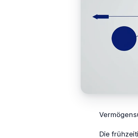
Vermögensü
Die frühze