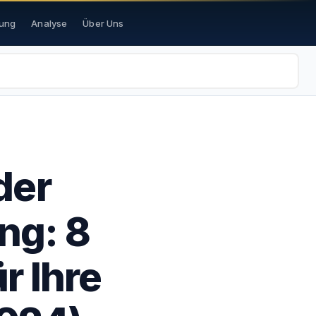
ung
Analyse
Über Uns
der
ng: 8
r Ihre