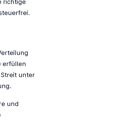
richtige
teuerfrei.
Verteilung
 erfüllen
Streit unter
ung.
äre und
e