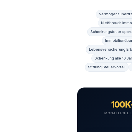
Vermögensübertra
Nießbrauch Immob
Schenkungsteuer spar
Immobilienüber
Lebensversicherung Er
Schenkung alle 10 Ja
Stiftung Steuervorteil
100K
MONATLICHE 