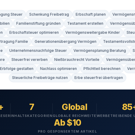
gung Steuer
Schenkung Freibetrag
Erbschaft planen
Vermögensna
ilien
Familienstiftung gründen
Testament erstellen
Vermögensübe
en
Erbschaftsteuer optimieren
Vermögensweitergabe Kinder
Steu
tragung Familie
Generationenübergang Vermögen
Testamentsvollst
be
Unternehmensnachfolge Steuer
Vermögensplanung Beratung
S
hre
Steuerfrei vererben
Nießbrauchrecht Vorteile
Vermögensübert
Erbfolge gestalten
Nachlass optimieren
Pflichtteil berechnen
Ver
Steuerliche Freibeträge nutzen
Erbe steuerfrei übertragen
+
7
Global
85
LESER
INHALTSKATEGORIEN
GLOBALE REICHWEITE
WERBETREIBENDE
Ab $10
PRO GESPONSERTEM ARTIKEL