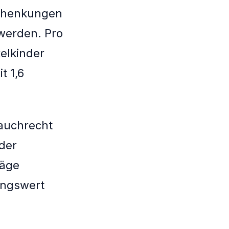
Schenkungen
 werden. Pro
kelkinder
t 1,6
rauchrecht
der
räge
ungswert