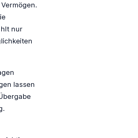
e Vermögen.
ie
hlt nur
lichkeiten
ragen
gen lassen
 Übergabe
g.