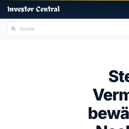
St
Verm
bewäh