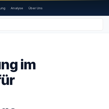
ung
Analyse
Über Uns
ung im
für