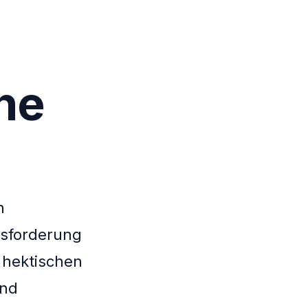
:
ne
h
usforderung
m hektischen
und