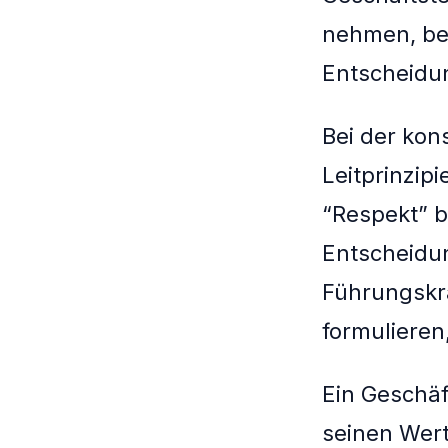
nehmen, ber
Entscheidun
Bei der ko
Leitprinzip
“Respekt” b
Entscheidun
Führungskrä
formulieren
Ein Geschäf
seinen Wert 