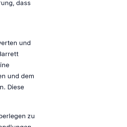
rung, dass
werten und
Barrett
ine
ten und dem
n. Diese
überlegen zu
Handlungen