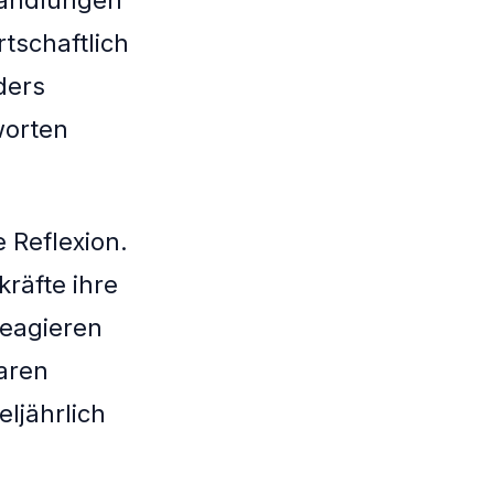
tschaftlich
ders
worten
 Reflexion.
räfte ihre
reagieren
aren
ljährlich