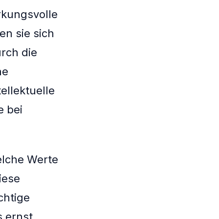
rkungsvolle
en sie sich
rch die
he
ellektuelle
e bei
elche Werte
iese
chtige
s ernst