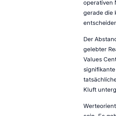
operativen 
gerade die
entscheide
Der Abstan
gelebter Rea
Values Cent
signifikant
tatsächlic
Kluft unte
Werteorient
sein. Es g