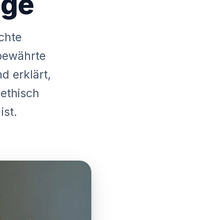
lge
echte
 bewährte
d erklärt,
ethisch
ist.