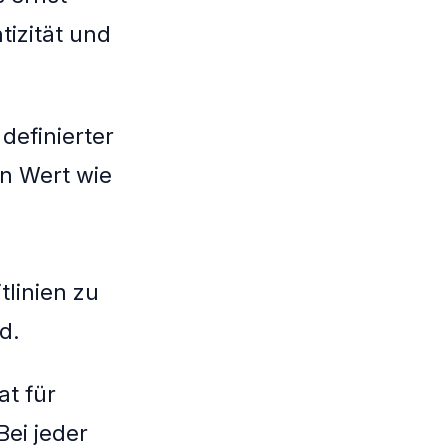
tizität und
efinierter
in Wert wie
tlinien zu
d.
at für
Bei jeder