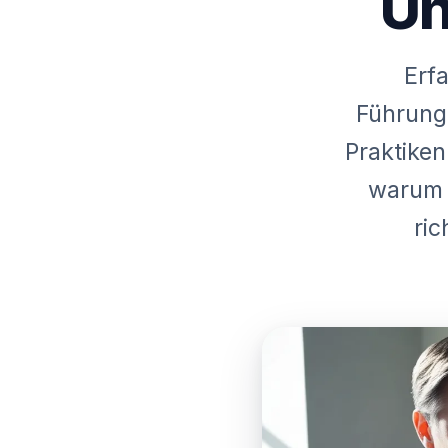
Un
Erfa
Führungs
Praktiken
warum 
ric