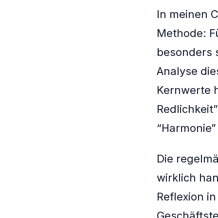
In meinen C
Methode: Fü
besonders s
Analyse die
Kernwerte h
Redlichkeit”
“Harmonie”
Die regelmä
wirklich ha
Reflexion i
Geschäftste