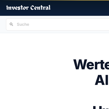
Werte
Al