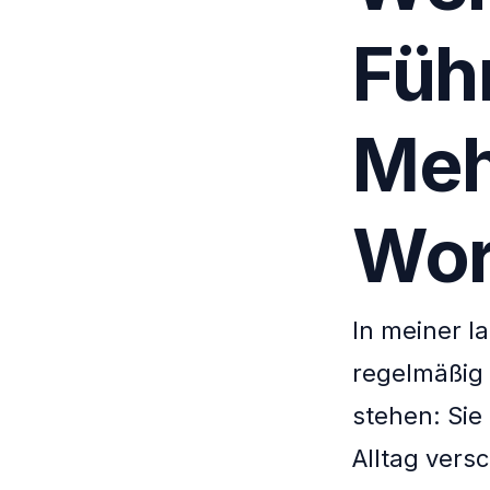
Füh
Meh
Wor
In meiner l
regelmäßig 
stehen: Sie
Alltag vers