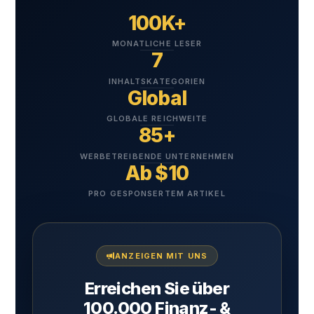
100K+
MONATLICHE LESER
7
INHALTSKATEGORIEN
Global
GLOBALE REICHWEITE
85+
WERBETREIBENDE UNTERNEHMEN
Ab $10
PRO GESPONSERTEM ARTIKEL
ANZEIGEN MIT UNS
Erreichen Sie über
100.000 Finanz- &