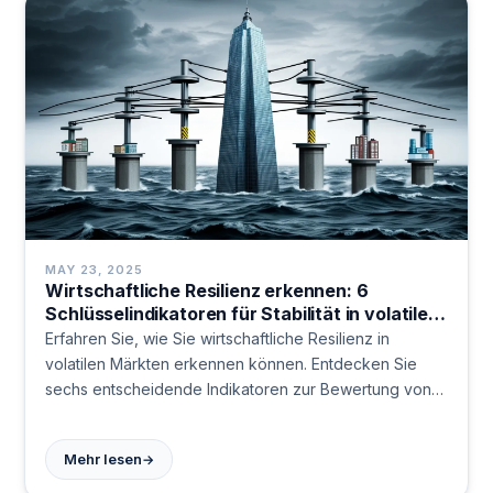
MAY 23, 2025
Wirtschaftliche Resilienz erkennen: 6
Schlüsselindikatoren für Stabilität in volatilen
Märkten
Erfahren Sie, wie Sie wirtschaftliche Resilienz in
volatilen Märkten erkennen können. Entdecken Sie
sechs entscheidende Indikatoren zur Bewertung von
Unternehmen und Volkswirtschaften in Krisenzeiten.
Praktische Einblicke für Investoren und Manager.
→
Mehr lesen