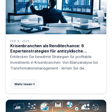
FEB 4, 2025
Krisenbranchen als Renditechance: 6
Expertenstrategien für antizyklische
Investments [2024]
Entdecken Sie bewährte Strategien für profitable
Investments in Krisenbranchen. Von Bilanzanalyse bis
Transformationsmanagement - lernen Sie die
wichtigsten Erfolgsfaktoren für antizyklische
Investitionen kennen. Jetzt lesen!
→
Mehr lesen