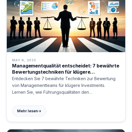
MAY 6, 2025
Managementqualität entscheidet: 7 bewährte
Bewertungstechniken für klügere
Investitionen
Entdecken Sie 7 bewährte Techniken zur Bewertung
von Managementteams für klügere Investments.
Lernen Sie, wie Führungsqualitäten den
Unternehmenserfolg bestimmen und Ihre
Anlageentscheidungen verbessern können.
→
Mehr lesen