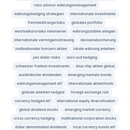
robo advisor währungsmanagement
währungshedging strategien
internationale investments
fremdwährungsrisiko
globales portfolio
wechselkursrisiko minimieren
währungsstabile anlagen
internationale vermögensstreuung
devisenabsicherung
multinationaler konzern aktien
lokale währung anleihen
yen dollar risiko
euro usd hedging
schweizer franken investments
blue chip aktien global
ausländische dividenden
emerging markets bonds
währungsmanagement etf
internationale aktienfonds
globale anleihen hedged
foreign exchange risk
currency hedged etf
international equity diversification
global dividend stocks
emerging market currency
cross currency hedging
multinational corporation stocks
dollar denominated dividends
local currency bonds etf