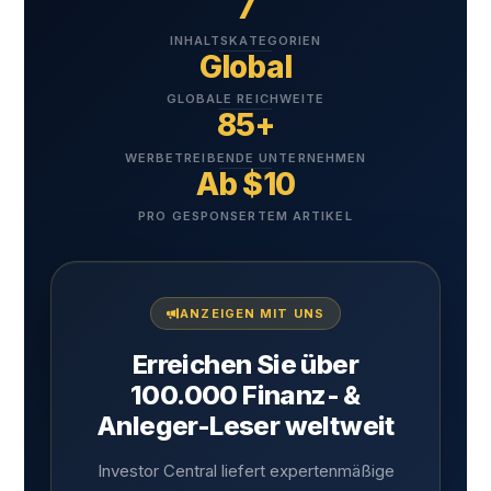
7
INHALTSKATEGORIEN
Global
GLOBALE REICHWEITE
85+
WERBETREIBENDE UNTERNEHMEN
Ab $10
PRO GESPONSERTEM ARTIKEL
ANZEIGEN MIT UNS
Erreichen Sie über
100.000 Finanz- &
Anleger-Leser weltweit
Investor Central liefert expertenmäßige