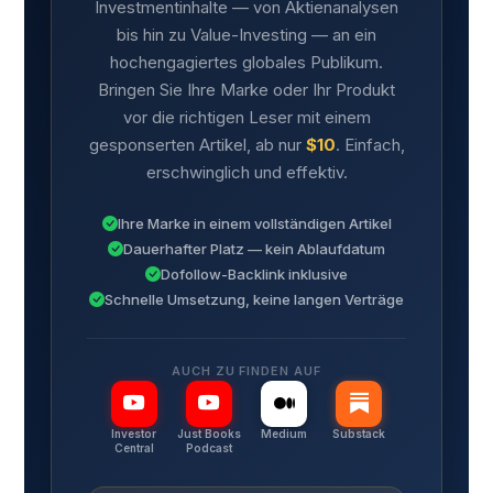
Investmentinhalte — von Aktienanalysen
bis hin zu Value-Investing — an ein
hochengagiertes globales Publikum.
Bringen Sie Ihre Marke oder Ihr Produkt
vor die richtigen Leser mit einem
gesponserten Artikel, ab nur
$10
. Einfach,
erschwinglich und effektiv.
Ihre Marke in einem vollständigen Artikel
Dauerhafter Platz — kein Ablaufdatum
Dofollow-Backlink inklusive
Schnelle Umsetzung, keine langen Verträge
AUCH ZU FINDEN AUF
Investor
Just Books
Medium
Substack
Central
Podcast