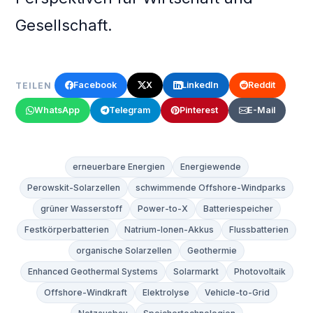
Gesellschaft.
Facebook
X
LinkedIn
Reddit
TEILEN
WhatsApp
Telegram
Pinterest
E-Mail
erneuerbare Energien
Energiewende
Perowskit-Solarzellen
schwimmende Offshore-Windparks
grüner Wasserstoff
Power-to-X
Batteriespeicher
Festkörperbatterien
Natrium-Ionen-Akkus
Flussbatterien
organische Solarzellen
Geothermie
Enhanced Geothermal Systems
Solarmarkt
Photovoltaik
Offshore-Windkraft
Elektrolyse
Vehicle-to-Grid