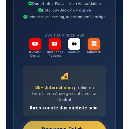
Dauerhafter Platz — kein Ablaufdatum
Dofollow-Backlink inklusive
Schnelle Umsetzung, keine langen Verträge
AUCH ZU FINDEN AUF
Investor
Just Books
Medium
Substack
Central
Podcast
85+ Unternehmen
profitieren
bereits von Anzeigen auf Investor
Central.
Ihres könnte das nächste sein.
Sponsoring-Details