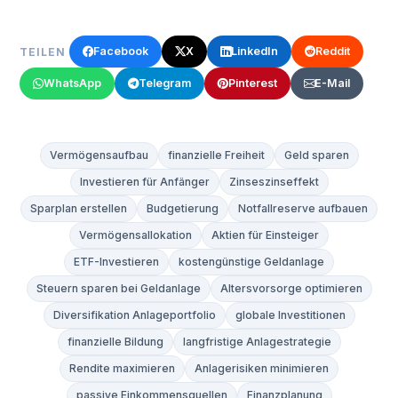
Facebook
X
LinkedIn
Reddit
TEILEN
WhatsApp
Telegram
Pinterest
E-Mail
Vermögensaufbau
finanzielle Freiheit
Geld sparen
Investieren für Anfänger
Zinseszinseffekt
Sparplan erstellen
Budgetierung
Notfallreserve aufbauen
Vermögensallokation
Aktien für Einsteiger
ETF-Investieren
kostengünstige Geldanlage
Steuern sparen bei Geldanlage
Altersvorsorge optimieren
Diversifikation Anlageportfolio
globale Investitionen
finanzielle Bildung
langfristige Anlagestrategie
Rendite maximieren
Anlagerisiken minimieren
passive Einkommensquellen
Finanzplanung