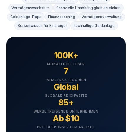
Vermögenswachstum
finanzielle Unabhängigkeit erreichen
Geldanlage Tipps
Finanzcoaching
Vermögensverwaltung
Börsenwissen für Einsteiger
nachhaltige Geldanlage
100K+
MONATLICHE LESER
7
INHALTSKATEGORIEN
Global
GLOBALE REICHWEITE
85+
WERBETREIBENDE UNTERNEHMEN
Ab $10
PRO GESPONSERTEM ARTIKEL