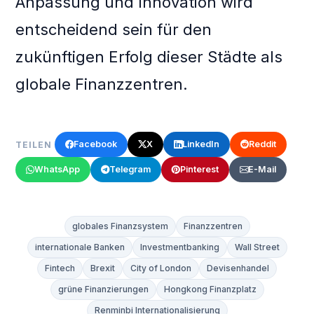
Anpassung und Innovation wird
entscheidend sein für den
zukünftigen Erfolg dieser Städte als
globale Finanzzentren.
Facebook
X
LinkedIn
Reddit
TEILEN
WhatsApp
Telegram
Pinterest
E-Mail
globales Finanzsystem
Finanzzentren
internationale Banken
Investmentbanking
Wall Street
Fintech
Brexit
City of London
Devisenhandel
grüne Finanzierungen
Hongkong Finanzplatz
Renminbi Internationalisierung