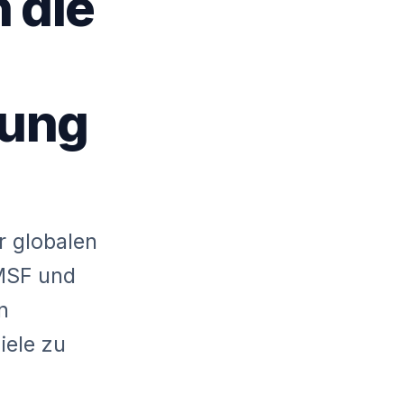
 die
gung
r globalen
MSF und
n
iele zu