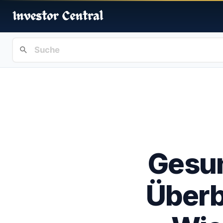
Gesun
Überb