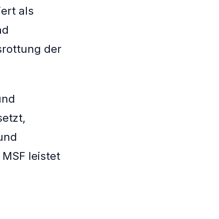
ert als
nd
srottung der
und
etzt,
 und
MSF leistet