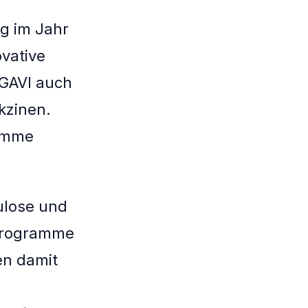
ng im Jahr
vative
GAVI auch
kzinen.
ramme
ulose und
n Programme
en damit