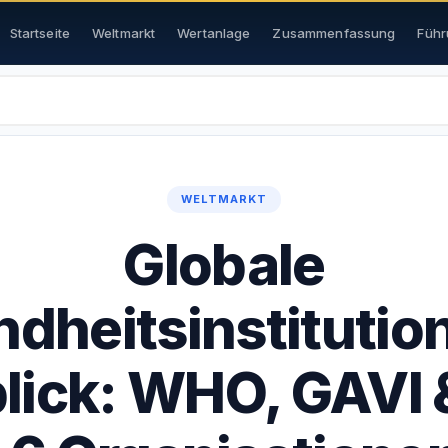
Startseite
Weltmarkt
Wertanlage
Zusammenfassung
Führ
WELTMARKT
Globale
dheitsinstitutio
lick: WHO, GAVI &