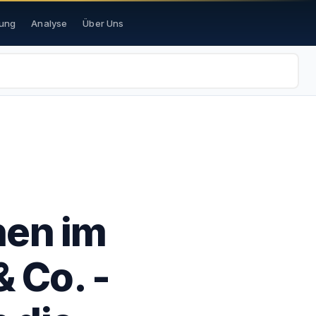
ung
Analyse
Über Uns
nen im
 Co. -