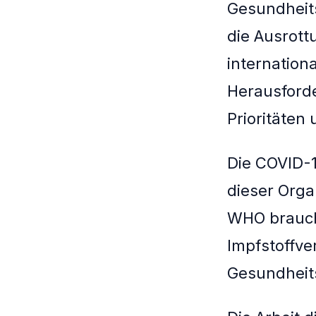
Gesundheits
die Ausrott
internation
Herausford
Prioritäten
Die COVID-1
dieser Orga
WHO brauch
Impfstoffve
Gesundheit