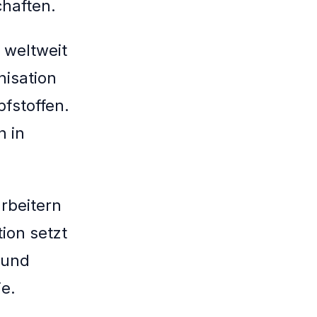
chaften.
 weltweit
isation
fstoffen.
h in
arbeitern
ion setzt
 und
ie.