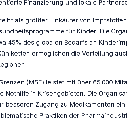
entierte Finanzierung und lokale Partners
eibt als größter Einkäufer von Impfstoffen
sundheitsprogramme für Kinder. Die Organ
wa 45% des globalen Bedarfs an Kinderimp
Kühlketten ermöglichen die Verteilung auc
Regionen.
Grenzen (MSF) leistet mit über 65.000 Mit
e Nothilfe in Krisengebieten. Die Organisat
für besseren Zugang zu Medikamenten ein
problematische Praktiken der Pharmaindustr