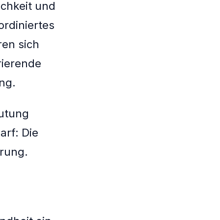
ichkeit und
rdiniertes
ren sich
rierende
ng.
eutung
arf: Die
rung.