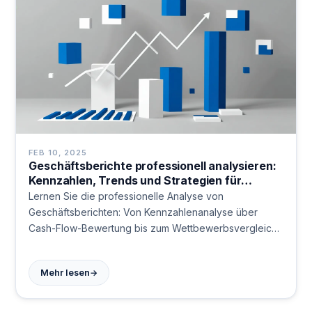
FEB 10, 2025
Geschäftsberichte professionell analysieren:
Kennzahlen, Trends und Strategien für
Finanzexperten
Lernen Sie die professionelle Analyse von
Geschäftsberichten: Von Kennzahlenanalyse über
Cash-Flow-Bewertung bis zum Wettbewerbsvergleich.
Entdecken Sie bewährte Methoden für fundierte
Finanzentscheidungen. Jetzt lesen!
→
Mehr lesen