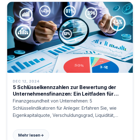
DEC 12, 2024
5 Schlüsselkennzahlen zur Bewertung der
Unternehmensfinanzen: Ein Leitfaden für
Investoren
Finanzgesundheit von Unternehmen: 5
Schlüsselindikatoren für Anleger. Erfahren Sie, wie
Eigenkapitalquote, Verschuldungsgrad, Liquidität,
Cashflow und operative Marge Einblicke geben.
Fundierte Analyse für kluge Investitionen.
→
Mehr lesen