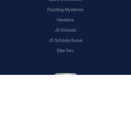
Puzzling Mysteries
Hindutva
JS Schools
JS Schools Kurse
Elite Dev
KONTAKTIEREN SIE UNS
writer.aarav.joshi@gmail.com
London, Vereinigtes Königreich