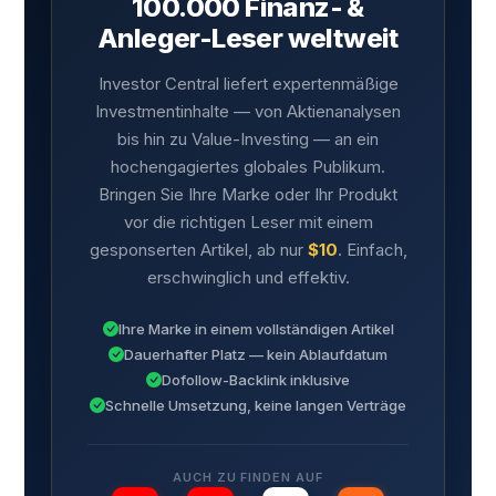
100.000 Finanz- &
Anleger-Leser weltweit
Investor Central liefert expertenmäßige
Investmentinhalte — von Aktienanalysen
bis hin zu Value-Investing — an ein
hochengagiertes globales Publikum.
Bringen Sie Ihre Marke oder Ihr Produkt
vor die richtigen Leser mit einem
gesponserten Artikel, ab nur
$10
. Einfach,
erschwinglich und effektiv.
Ihre Marke in einem vollständigen Artikel
Dauerhafter Platz — kein Ablaufdatum
Dofollow-Backlink inklusive
Schnelle Umsetzung, keine langen Verträge
AUCH ZU FINDEN AUF