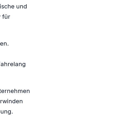
Nische und
 für
ken.
jahrelang
Unternehmen
erwinden
rung.