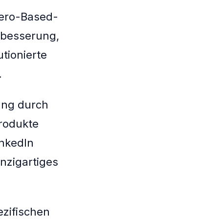
Zero-Based-
rbesserung,
utionierte
.
ung durch
Produkte
inkedIn
nzigartiges
ezifischen