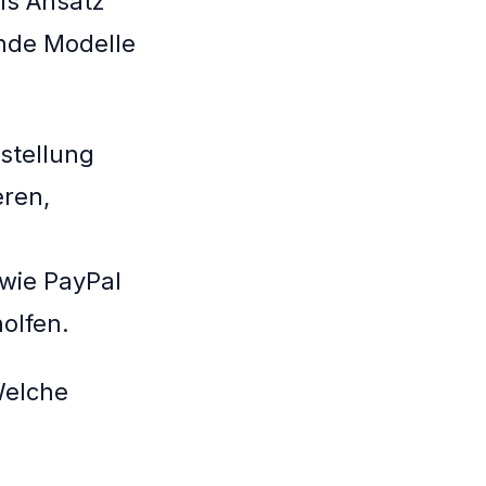
ls Ansatz
ende Modelle
estellung
eren,
wie PayPal
olfen.
Welche