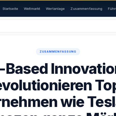
Startseite
Weltmarkt
Wertanlage
Zusammenfassung
Führ
ZUSAMMENFASSUNG
-Based Innovatio
evolutionieren To
rnehmen wie Tesl