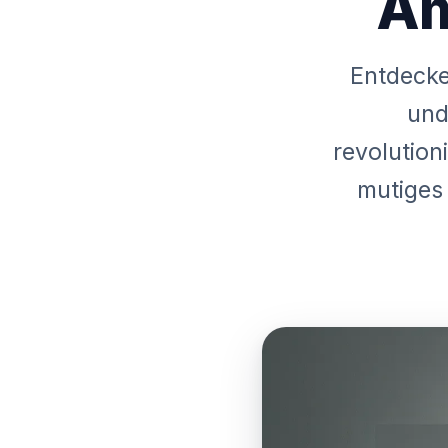
Am
Entdecke
und
revolution
mutiges