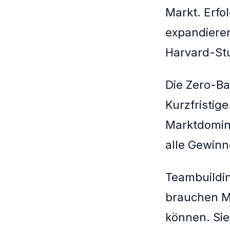
Markt. Erfo
expandieren
Harvard-St
Die Zero-Ba
Kurzfristig
Marktdomina
alle Gewin
Teambuildin
brauchen M
können. Sie