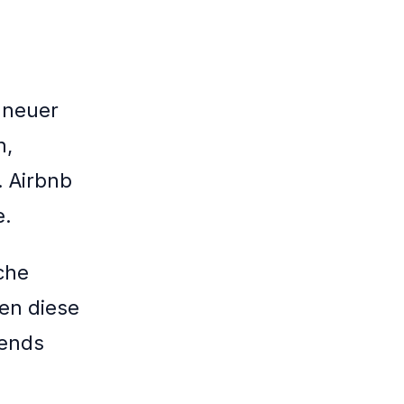
g neuer
n,
. Airbnb
e.
che
en diese
rends