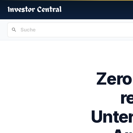
Zero
r
Unte