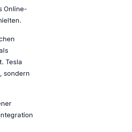
s Online-
ielten.
schen
als
t. Tesla
h, sondern
ener
Integration