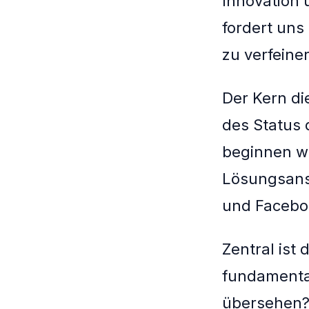
Innovation 
fordert uns
zu verfeine
Der Kern di
des Status 
beginnen wi
Lösungsans
und Faceboo
Zentral ist
fundamenta
übersehen?