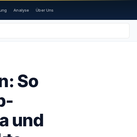
ung
Analyse
Über Uns
n: So
p-
a und