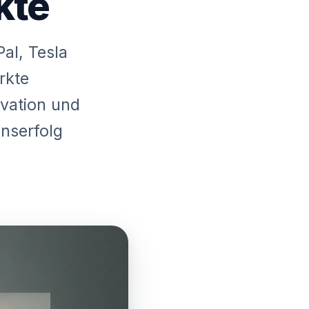
kte
al, Tesla
rkte
ovation und
nserfolg